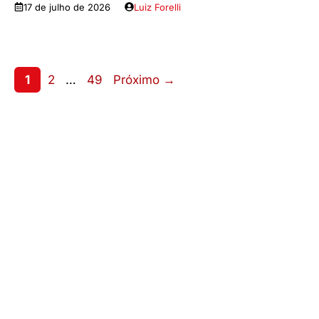
17 de julho de 2026
Luiz Forelli
Page
Page
Page
1
2
…
49
Próximo
→