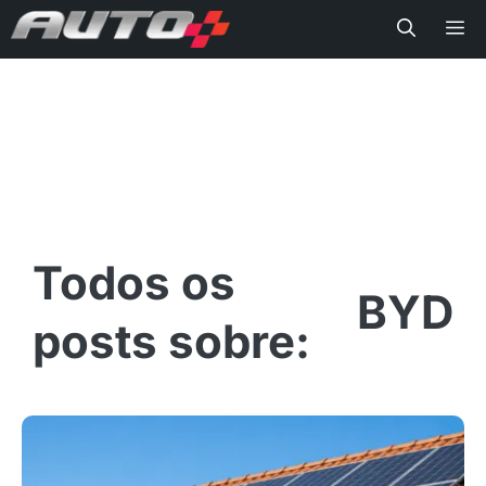
Me
BYD