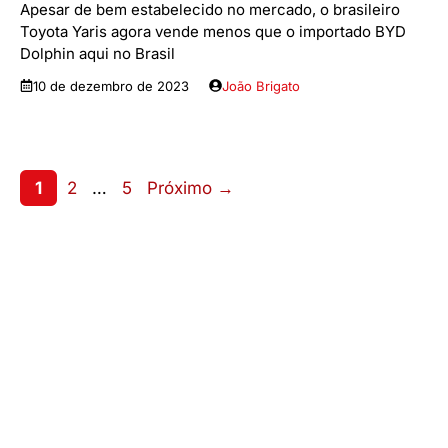
Apesar de bem estabelecido no mercado, o brasileiro
Toyota Yaris agora vende menos que o importado BYD
Dolphin aqui no Brasil
10 de dezembro de 2023
João Brigato
Page
Page
Page
1
2
…
5
Próximo
→