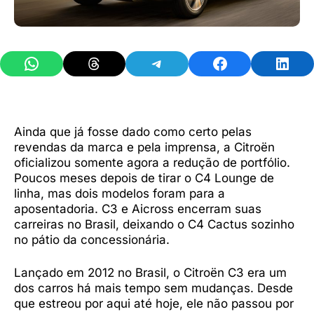
Share on WhatsApp
Share on Threads
Share on Telegram
Share on Facebook
Share 
Ainda que já fosse dado como certo pelas
revendas da marca e pela imprensa, a Citroën
oficializou somente agora a redução de portfólio.
Poucos meses depois de tirar o C4 Lounge de
linha, mas dois modelos foram para a
aposentadoria. C3 e Aicross encerram suas
carreiras no Brasil, deixando o C4 Cactus sozinho
no pátio da concessionária.
Lançado em 2012 no Brasil, o Citroën C3 era um
dos carros há mais tempo sem mudanças. Desde
que estreou por aqui até hoje, ele não passou por