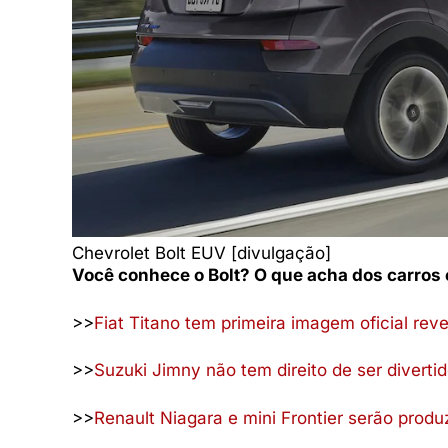
Chevrolet Bolt EUV [divulgação]
Você conhece o Bolt? O que acha dos carros 
>>
Fiat Titano tem primeira imagem oficial rev
>>
Suzuki Jimny não tem direito de ser diverti
>>
Renault Niagara e mini Frontier serão produ