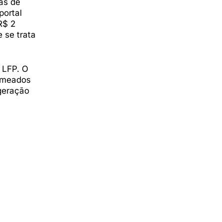
as de
portal
R$ 2
 se trata
 LFP. O
m meados
geração