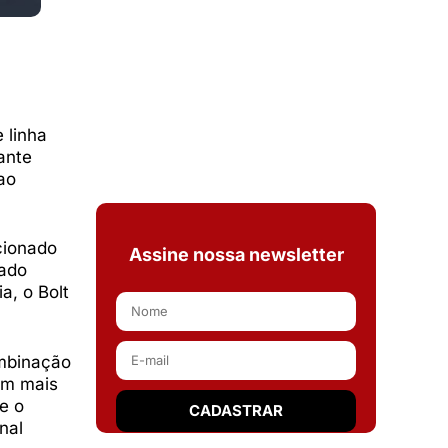
 linha
ante
ao
cionado
Assine nossa newsletter
vado
a, o Bolt
ombinação
em mais
e o
nal