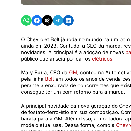
Share on WhatsApp
Share on Facebook
Share on Threads
Share on Telegram
Share on LinkedIn
O Chevrolet Bolt já roda no mundo há um bom 
ainda em 2023. Contudo, a CEO da marca, rev
novidades. A principal é a adoção de novas
ba
público que anseia por carros
elétricos
.
Mary Barra, CEO da
GM
, contou na Automotive
pela linha
Bolt
em todos os anos de venda pes
perante a enxurrada de concorrentes que exis
consegue ter um bom retorno para a marca.
A principal novidade da nova geração do Chevr
de fosfato-ferro-lítio em sua composição. Co
barata para a GM. Além disso, a montadora a
modelo atual usa. Dessa forma, como a
Chevr