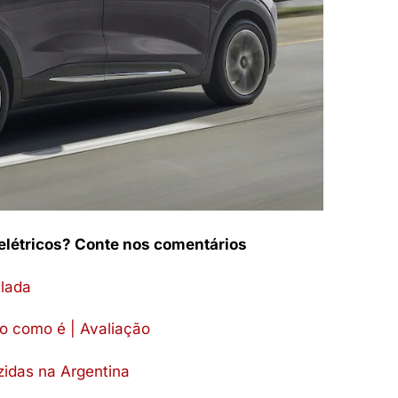
elétricos? Conte nos comentários
elada
do como é | Avaliação
zidas na Argentina