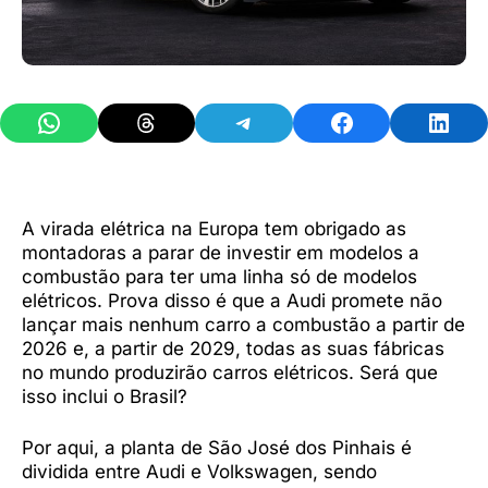
Share on WhatsApp
Share on Threads
Share on Telegram
Share on Facebook
Share 
A virada elétrica na Europa tem obrigado as
montadoras a parar de investir em modelos a
combustão para ter uma linha só de modelos
elétricos. Prova disso é que a Audi promete não
lançar mais nenhum carro a combustão a partir de
2026 e, a partir de 2029, todas as suas fábricas
no mundo produzirão carros elétricos. Será que
isso inclui o Brasil?
Por aqui, a planta de São José dos Pinhais é
dividida entre Audi e Volkswagen, sendo