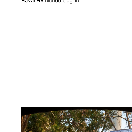
Haval H6 híbrido plug-in.