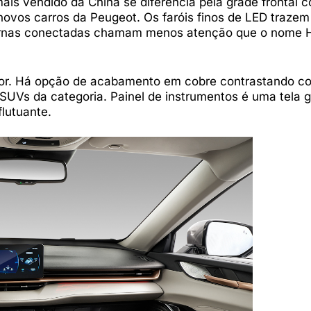
is vendido da China se diferencia pela grade frontal c
ovos carros da Peugeot. Os faróis finos de LED trazem
anternas conectadas chamam menos atenção que o nome 
ior. Há opção de acabamento em cobre contrastando c
 SUVs da categoria. Painel de instrumentos é uma tela 
flutuante.