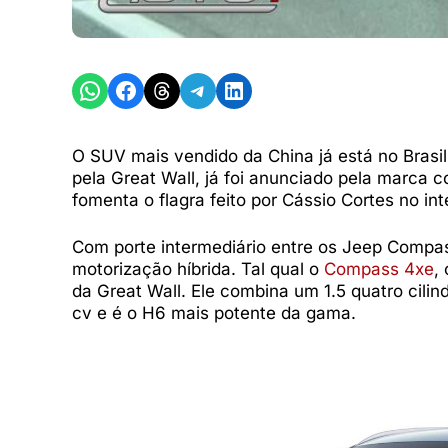
Share on WhatsApp
Share on Facebook
Share on Threads
Share on Telegram
Share on LinkedIn
O SUV mais vendido da China já está no Brasi
pela Great Wall, já foi anunciado pela marca 
fomenta o flagra feito por Cássio Cortes no in
Com porte intermediário entre os Jeep Comp
motorização híbrida. Tal qual o
Compass 4xe
,
da Great Wall. Ele combina um 1.5 quatro cilin
cv e é o H6 mais potente da gama.