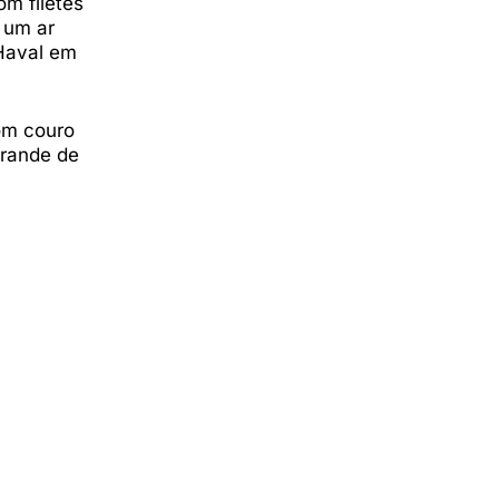
om filetes
 um ar
Haval em
om couro
grande de