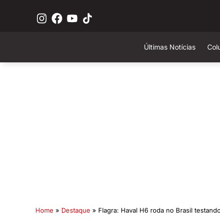
Últimas Notícias
Col
Home
»
Destaque
»
Flagra: Haval H6 roda no Brasil testando