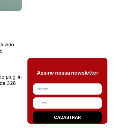
duzido
só
Assine nossa newsletter
do plug-in
 de 326