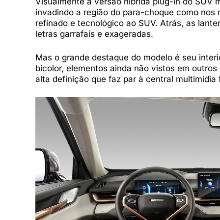
Visualmente a versão híbrida plug-in do SUV ma
invadindo a região do para-choque como nos n
refinado e tecnológico ao SUV. Atrás, as l
letras garrafais e exageradas.
Mas o grande destaque do modelo é seu inter
bicolor, elementos ainda não vistos em outros
alta definição que faz par à central multimídia 