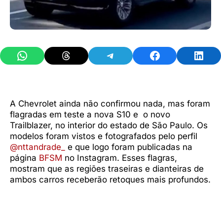
Share on WhatsApp
Share on Threads
Share on Telegram
Share on Facebook
Share 
A Chevrolet ainda não confirmou nada, mas foram
flagradas em teste a nova S10 e o novo
Trailblazer, no interior do estado de São Paulo. Os
modelos foram vistos e fotografados pelo perfil
@nttandrade_
e que logo foram publicadas na
página
BFSM
no Instagram. Esses flagras,
mostram que as regiões traseiras e dianteiras de
ambos carros receberão retoques mais profundos.