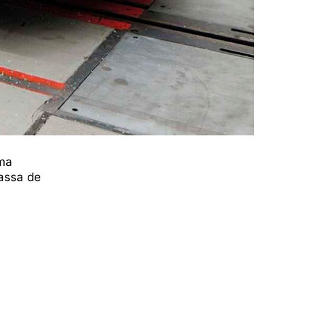
uma
assa de