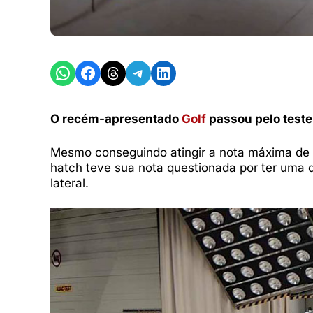
Share on WhatsApp
Share on Facebook
Share on Threads
Share on Telegram
Share on LinkedIn
O recém-apresentado
Golf
passou pelo teste
Mesmo conseguindo atingir a nota máxima de s
hatch teve sua nota questionada por ter uma d
lateral.