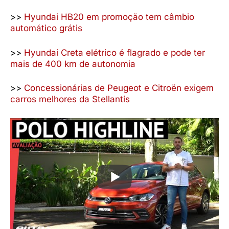
>>
Hyundai HB20 em promoção tem câmbio
automático grátis
>>
Hyundai Creta elétrico é flagrado e pode ter
mais de 400 km de autonomia
>>
Concessionárias de Peugeot e Citroën exigem
carros melhores da Stellantis