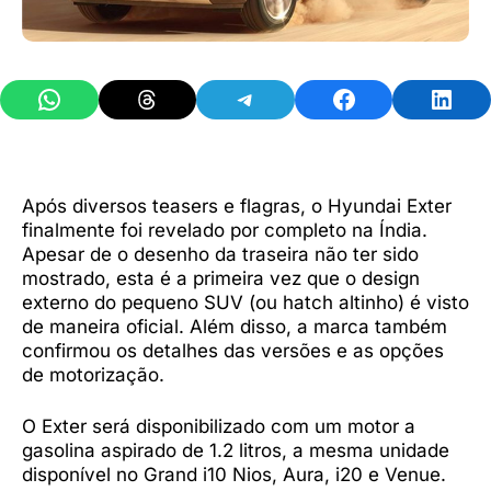
Share on WhatsApp
Share on Threads
Share on Telegram
Share on Facebook
Share 
Após diversos teasers e flagras, o Hyundai Exter
finalmente foi revelado por completo na Índia.
Apesar de o desenho da traseira não ter sido
mostrado, esta é a primeira vez que o design
externo do pequeno SUV (ou hatch altinho) é visto
de maneira oficial. Além disso, a marca também
confirmou os detalhes das versões e as opções
de motorização.
O Exter será disponibilizado com um motor a
gasolina aspirado de 1.2 litros, a mesma unidade
disponível no Grand i10 Nios, Aura, i20 e Venue.