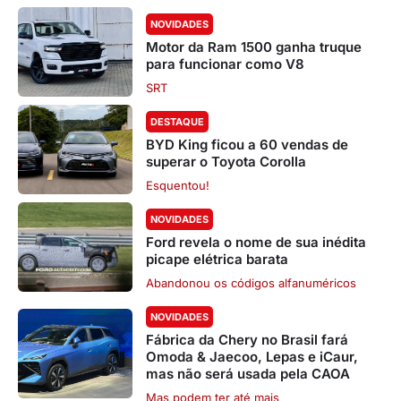
NOVIDADES
Motor da Ram 1500 ganha truque
para funcionar como V8
SRT
DESTAQUE
BYD King ficou a 60 vendas de
superar o Toyota Corolla
Esquentou!
NOVIDADES
Ford revela o nome de sua inédita
picape elétrica barata
Abandonou os códigos alfanuméricos
NOVIDADES
Fábrica da Chery no Brasil fará
Omoda & Jaecoo, Lepas e iCaur,
mas não será usada pela CAOA
Mas podem ter até mais