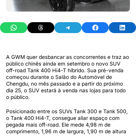
Share on WhatsApp
Share on Threads
Share on Telegram
Share on Facebook
Share 
A GWM quer desbancar as concorrentes e traz ao
público chinês ainda em setembro o novo SUV
off-road Tank 400 Hi4-T híbrido. Sua pré-venda
começou durante o Salão do Automóvel de
Chengdu, no mês passado e a partir do próximo
dia 25, o SUV estará à venda nas lojas para todo
o público.
Posicionado entre os SUVs Tank 300 e Tank 500,
o Tank 400 Hi4-T, consegue aliar espaço com
pegada mais off-road. Ele mede 4,98 m de
comprimento, 1,96 m de largura, 1,90 m de altura