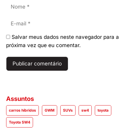
Nome
E-
mail
Salvar meus dados neste navegador para a
próxima vez que eu comentar.
Assuntos
carros híbridos
GWM
SUVs
sw4
toyota
Toyota SW4