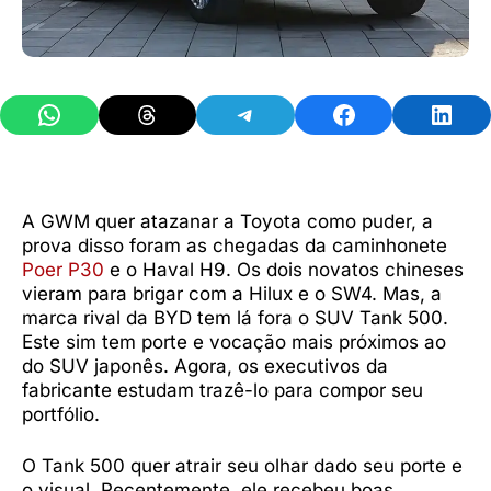
Share on WhatsApp
Share on Threads
Share on Telegram
Share on Facebook
Share 
A GWM quer atazanar a Toyota como puder, a
prova disso foram as chegadas da caminhonete
Poer P30
e o Haval H9. Os dois novatos chineses
vieram para brigar com a Hilux e o SW4. Mas, a
marca rival da BYD tem lá fora o SUV Tank 500.
Este sim tem porte e vocação mais próximos ao
do SUV japonês. Agora, os executivos da
fabricante estudam trazê-lo para compor seu
portfólio.
O Tank 500 quer atrair seu olhar dado seu porte e
o visual. Recentemente, ele recebeu boas