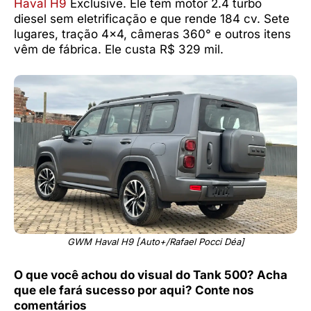
Haval H9
Exclusive. Ele tem motor 2.4 turbo
diesel sem eletrificação e que rende 184 cv. Sete
lugares, tração 4×4, câmeras 360° e outros itens
vêm de fábrica. Ele custa R$ 329 mil.
GWM Haval H9 [Auto+/Rafael Pocci Déa]
O que você achou do visual do Tank 500? Acha
que ele fará sucesso por aqui? Conte nos
comentários