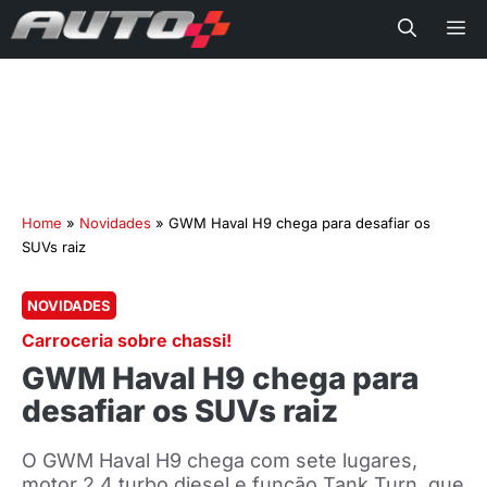
Me
Home
»
Novidades
»
GWM Haval H9 chega para desafiar os
SUVs raiz
NOVIDADES
Carroceria sobre chassi!
GWM Haval H9 chega para
desafiar os SUVs raiz
O GWM Haval H9 chega com sete lugares,
motor 2.4 turbo diesel e função Tank Turn, que