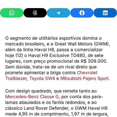
Share on WhatsApp
Share on Threads
Share on Telegram
Share on Facebook
Share 
O segmento de utilitários esportivos domina o
mercado brasileiro, e a Great Wall Motors (GWM),
além da linha Haval H6, passa a comercializar
hoje (12) o Haval H9 Exclusive TD480, de sete
lugares, com preço promocional de R$ 309.000.
Sem dúvida, trata-se de um rival direto que
promete apimentar a briga contra
Chevrolet
Trailblazer
,
Toyota SW4
e
Mitsubishi Pajero Sport
.
Com design quadrado, que remete tanto ao
Mercedes-Benz Classe G
, por conta dos para-
lamas abaulados e os faróis redondos, e ao
clássico Land Rover Defender, o GWM Haval H9
mede 4,95 m de comprimento, 1,97 m de largura,