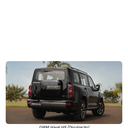
GWM Haval H9 [Divulgação]