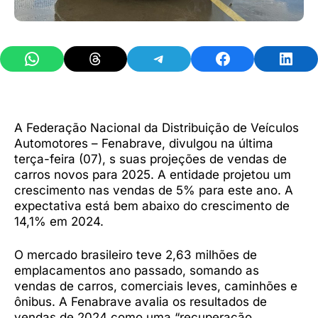
Share on WhatsApp
Share on Threads
Share on Telegram
Share on Facebook
Share 
A Federação Nacional da Distribuição de Veículos
Automotores – Fenabrave, divulgou na última
terça-feira (07), s suas projeções de vendas de
carros novos para 2025. A entidade projetou um
crescimento nas vendas de 5% para este ano. A
expectativa está bem abaixo do crescimento de
14,1% em 2024.
O mercado brasileiro teve 2,63 milhões de
emplacamentos ano passado, somando as
vendas de carros, comerciais leves, caminhões e
ônibus. A Fenabrave avalia os resultados de
vendas de 2024 como uma “recuperação