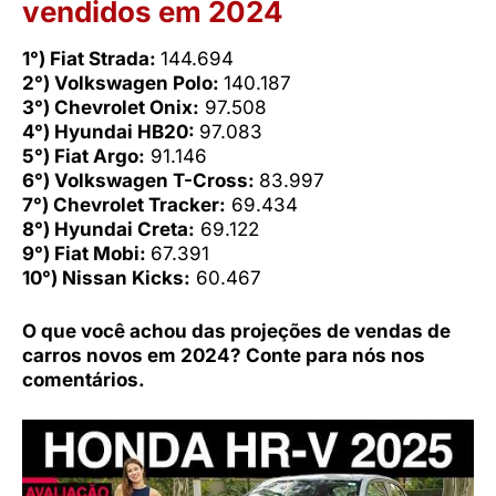
vendidos em 2024
1°) Fiat Strada:
144.694
2°) Volkswagen Polo:
140.187
3°) Chevrolet Onix:
97.508
4°) Hyundai HB20:
97.083
5°) Fiat Argo:
91.146
6°) Volkswagen T-Cross:
83.997
7°) Chevrolet Tracker:
69.434
8°) Hyundai Creta:
69.122
9°) Fiat Mobi:
67.391
10°) Nissan Kicks:
60.467
O que você achou das projeções de vendas de
carros novos em 2024? Conte para nós nos
comentários.