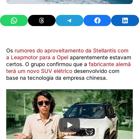
Share on WhatsApp
Share on Threads
Share on Telegram
Share on Facebook
Share 
Os
rumores do aproveitamento da Stellantis com
a Leapmotor para a Opel
aparentemente estavam
certos. O grupo confirmou que a
fabricante alemã
terá um novo SUV elétrico
desenvolvido com
base na tecnologia da empresa chinesa.