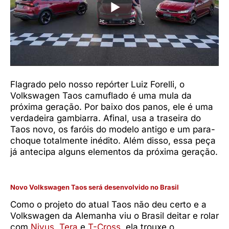
Flagrado pelo nosso repórter Luiz Forelli, o
Volkswagen Taos camuflado é uma mula da
próxima geração. Por baixo dos panos, ele é uma
verdadeira gambiarra. Afinal, usa a traseira do
Taos novo, os faróis do modelo antigo e um para-
choque totalmente inédito. Além disso, essa peça
já antecipa alguns elementos da próxima geração.
Novo Volkswagen Taos será desenvolvido no Brasil
Como o projeto do atual Taos não deu certo e a
Volkswagen da Alemanha viu o Brasil deitar e rolar
com
Nivus
,
Tera
e
T-Cross
, ela trouxe o