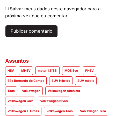
Salvar meus dados neste navegador para a
próxima vez que eu comentar.
Assuntos
HEV
MHEV
motor 1.5 TSI
MQB Evo
PHEV
São Bernardo do Campo
SUV Híbrido
SUV médio
Taos
Volkswagen
Volkswagen Anchieta
Volkswagen Golf
Volkswagen Nivus
Volkswagen T-Cross
Volkswagen Taos
Volkswagen Tera