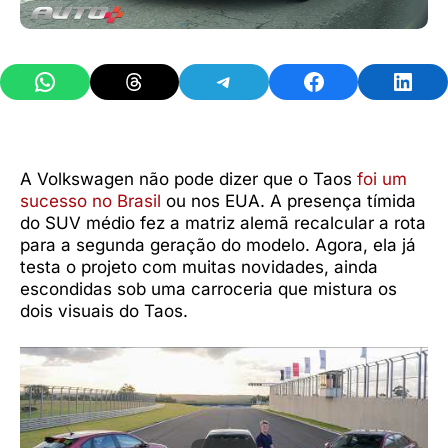
Share on WhatsApp
Share on Threads
Share on Telegram
Share on Facebook
Share 
A Volkswagen não pode dizer que o Taos
foi um
sucesso no Brasil
ou nos EUA. A presença tímida
do SUV médio fez a matriz alemã recalcular a rota
para a segunda geração do modelo. Agora, ela já
testa o projeto com muitas novidades, ainda
escondidas sob uma carroceria que mistura os
dois visuais do Taos.