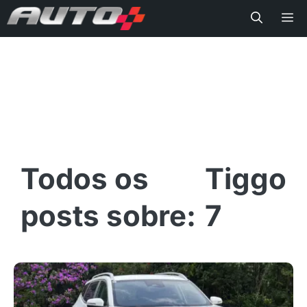
Me
Tiggo
7