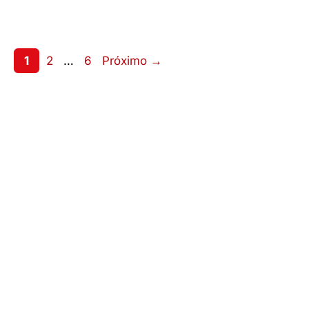
Page
Page
Page
1
2
…
6
Próximo
→