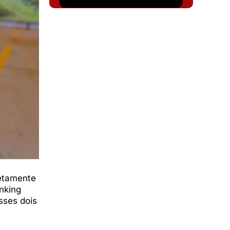
retamente
nking
sses dois