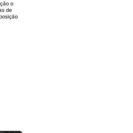
nção o
as de
 posição