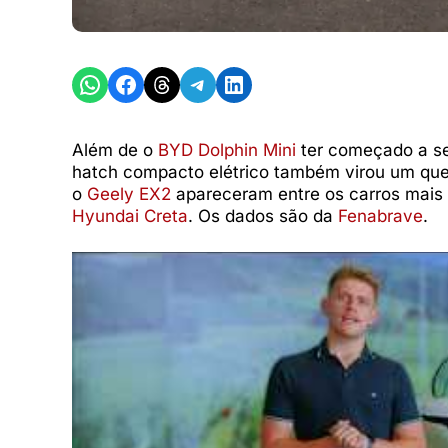
Share on WhatsApp
Share on Facebook
Share on Threads
Share on Telegram
Share on LinkedIn
Além de o
BYD Dolphin Mini
ter começado a se 
hatch compacto elétrico também virou um quer
o
Geely EX2
apareceram entre os carros mais v
Hyundai Creta
. Os dados são da
Fenabrave
.