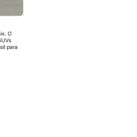
ix. O
 SUVs
il para