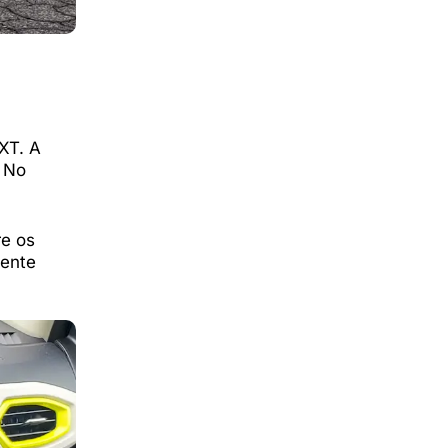
XT. A
. No
re os
mente