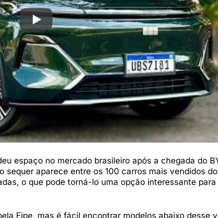
deu espaço no mercado brasileiro após a chegada do 
lo sequer aparece entre os 100 carros mais vendidos do
sadas, o que pode torná-lo uma opção interessante par
a Fipe, mas é fácil encontrar modelos abaixo desse v