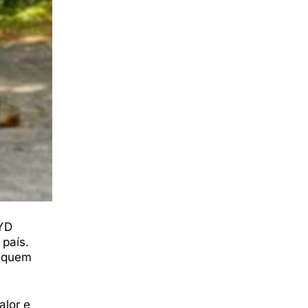
BYD
 país.
a quem
alor e