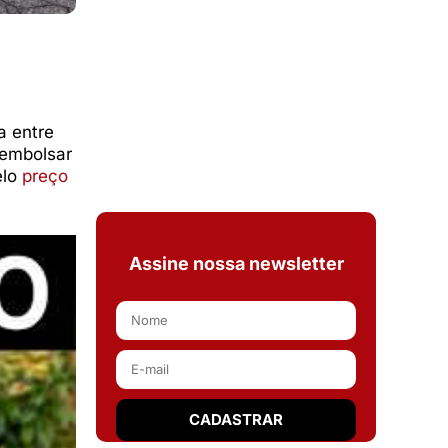
a entre
sembolsar
elo
preço
Assine nossa newsletter