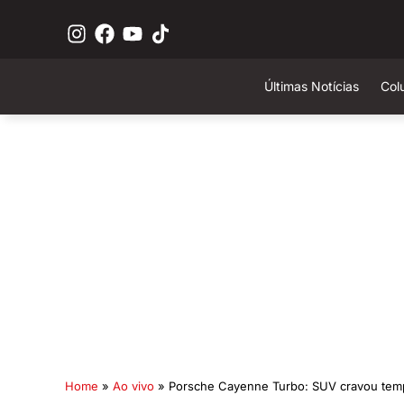
Últimas Notícias
Col
Home
»
Ao vivo
»
Porsche Cayenne Turbo: SUV cravou temp