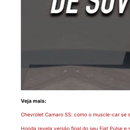
Veja mais:
Chevrolet Camaro SS: como o muscle-car se sa
Honda revela versão final do seu Fiat Pulse e