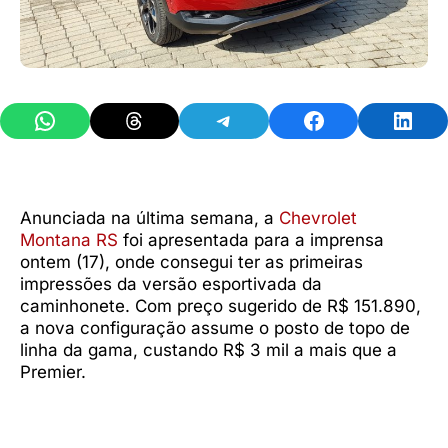
Share on WhatsApp
Share on Threads
Share on Telegram
Share on Facebook
Share 
Anunciada na última semana, a
Chevrolet
Montana RS
foi apresentada para a imprensa
ontem (17), onde consegui ter as primeiras
impressões da versão esportivada da
caminhonete. Com preço sugerido de R$ 151.890,
a nova configuração assume o posto de topo de
linha da gama, custando R$ 3 mil a mais que a
Premier.