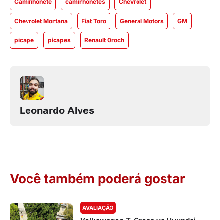
Caminhonete
caminhonetes
Chevrolet
Chevrolet Montana
Fiat Toro
General Motors
GM
picape
picapes
Renault Oroch
Leonardo Alves
Você também poderá gostar
AVALIAÇÃO