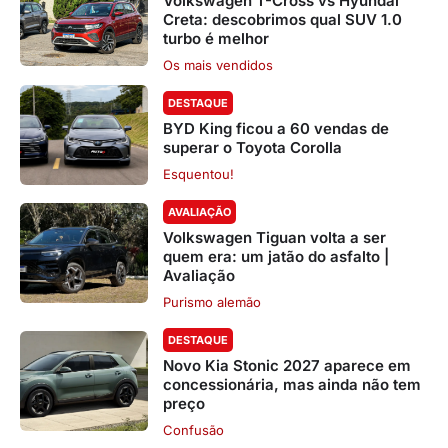
Volkswagen T-Cross vs Hyundai
Creta: descobrimos qual SUV 1.0
turbo é melhor
Os mais vendidos
DESTAQUE
BYD King ficou a 60 vendas de
superar o Toyota Corolla
Esquentou!
AVALIAÇÃO
Volkswagen Tiguan volta a ser
quem era: um jatão do asfalto |
Avaliação
Purismo alemão
DESTAQUE
Novo Kia Stonic 2027 aparece em
concessionária, mas ainda não tem
preço
Confusão