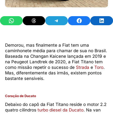
Share on WhatsApp
Share on Threads
Share on Telegram
Share on Facebook
Share 
Demorou, mas finalmente a Fiat tem uma
caminhonete média para chamar de sua no Brasil.
Baseada na Changan Kaicene lançada em 2019 e
na Peugeot Landtrek de 2020, a Fiat Titano tem
como missão repetir o sucesso de
Strada
e
Toro
.
Mas, diferentemente das irmãs, existem pontos
bastante sensíveis.
Coração de Ducato
Debaixo do capô da Fiat Titano reside o motor 2.2
quatro cilindros
turbo diesel da Ducato
. Na van