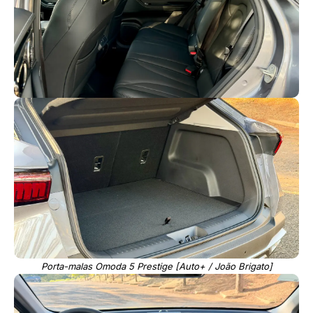
Porta-malas Omoda 5 Prestige [Auto+ / João Brigato]