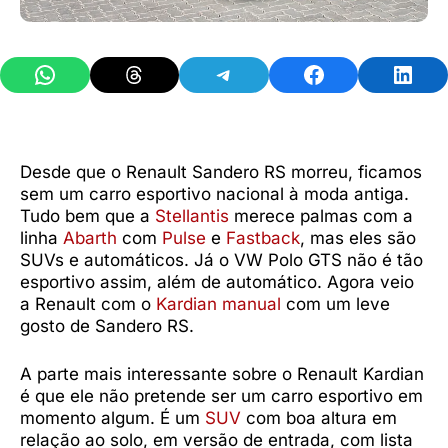
Share on WhatsApp
Share on Threads
Share on Telegram
Share on Facebook
Share 
Desde que o Renault Sandero RS morreu, ficamos
sem um carro esportivo nacional à moda antiga.
Tudo bem que a
Stellantis
merece palmas com a
linha
Abarth
com
Pulse
e
Fastback
, mas eles são
SUVs e automáticos. Já o VW Polo GTS não é tão
esportivo assim, além de automático. Agora veio
a Renault com o
Kardian manual
com um leve
gosto de Sandero RS.
A parte mais interessante sobre o Renault Kardian
é que ele não pretende ser um carro esportivo em
momento algum. É um
SUV
com boa altura em
relação ao solo, em versão de entrada, com lista