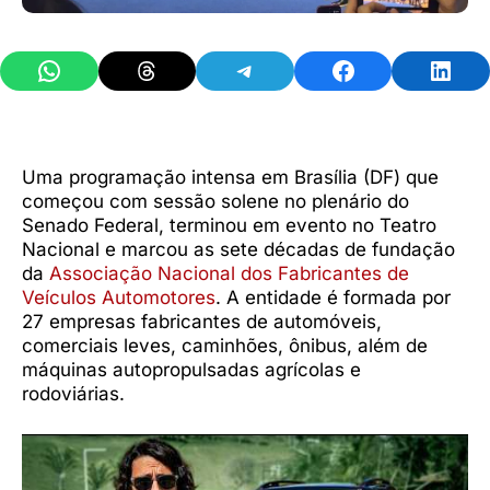
Share on WhatsApp
Share on Threads
Share on Telegram
Share on Facebook
Share 
Uma programação intensa em Brasília (DF) que
começou com sessão solene no plenário do
Senado Federal, terminou em evento no Teatro
Nacional e marcou as sete décadas de fundação
da
Associação Nacional dos Fabricantes de
Veículos Automotores
. A entidade é formada por
27 empresas fabricantes de automóveis,
comerciais leves, caminhões, ônibus, além de
máquinas autopropulsadas agrícolas e
rodoviárias.