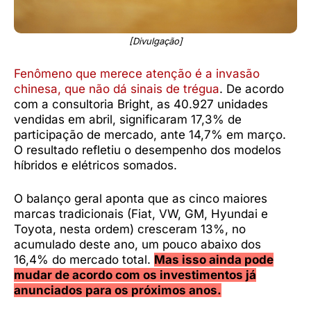
[Divulgação]
Fenômeno que merece atenção é a invasão
chinesa, que não dá sinais de trégua
. De acordo
com a consultoria Bright, as 40.927 unidades
vendidas em abril, significaram 17,3% de
participação de mercado, ante 14,7% em março.
O resultado refletiu o desempenho dos modelos
híbridos e elétricos somados.
O balanço geral aponta que as cinco maiores
marcas tradicionais (Fiat, VW, GM, Hyundai e
Toyota, nesta ordem) cresceram 13%, no
acumulado deste ano, um pouco abaixo dos
16,4% do mercado total.
Mas isso ainda pode
mudar de acordo com os investimentos já
anunciados para os próximos anos.