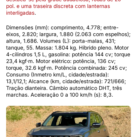
pol. e uma traseira discreta com lanternas
interligadas
.
Dimensões (mm): comprimento, 4.778; entre-
eixos, 2.820; largura, 1.880 (2.063 com espelhos);
altura, 1.686. Volumes (L): porta-malas, 431;
tanque, 55. Massa: 1.804 kg. Híbrido pleno. Motor
4-cilindros 1,5 L, gasolina: potência 144 cv; torque
23,4 kgf·m. Motor elétrico: potência, 136 cv;
torque, 32.6 kgf·m. Potência combinada: 245 cv;
Consumo (Inmetro km/L, cidade/estrada):
13,1/12,1; Alcance (km, cidade/estrada): 721/666;
Tração dianteira. Câmbio automático DHT, três
marchas. Aceleração 0 a 100 km/h (s): 8,3.