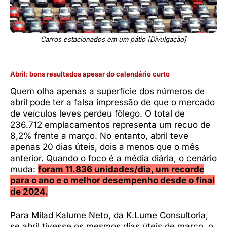
Carros estacionados em um pátio [Divulgação]
Abril: bons resultados apesar do calendário curto
Quem olha apenas a superfície dos números de
abril pode ter a falsa impressão de que o mercado
de veículos leves perdeu fôlego. O total de
236.712 emplacamentos representa um recuo de
8,2% frente a março. No entanto, abril teve
apenas 20 dias úteis, dois a menos que o mês
anterior. Quando o foco é a média diária, o cenário
muda:
foram 11.836 unidades/dia, um recorde
para o ano e o melhor desempenho desde o final
de 2024.
Para Milad Kalume Neto, da K.Lume Consultoria,
se abril tivesse os mesmos dias úteis de março, o