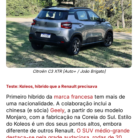
Citroën C3 XTR [Auto+ / João Brigato]
Teste: Koleos, híbrido que a Renault precisava
Primeiro híbrido da
marca francesa
tem mais de
uma nacionalidade. A colaboração inclui a
chinesa (e sócia)
Geely
, a partir do seu modelo
Monjaro, com a fabricação na Coreia do Sul. Estilo
do Koleos é um dos seus pontos altos, embora
diferente de outros Renault.
O SUV médio-grande
destaca-se pela grade audaciosa, rodas de 20