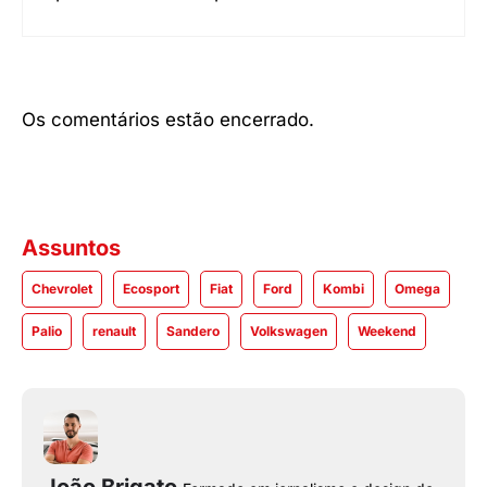
Os comentários estão encerrado.
Assuntos
Chevrolet
Ecosport
Fiat
Ford
Kombi
Omega
Palio
renault
Sandero
Volkswagen
Weekend
João Brigato