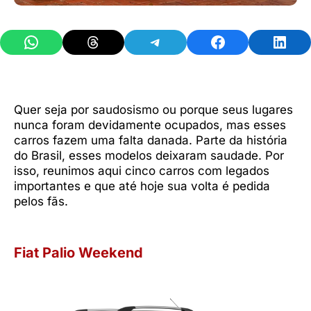
Share on WhatsApp
Share on Threads
Share on Telegram
Share on Facebook
Share 
Quer seja por saudosismo ou porque seus lugares
nunca foram devidamente ocupados, mas esses
carros fazem uma falta danada. Parte da história
do Brasil, esses modelos deixaram saudade. Por
isso, reunimos aqui cinco carros com legados
importantes e que até hoje sua volta é pedida
pelos fãs.
Fiat Palio Weekend