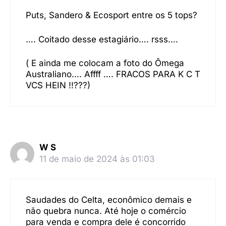
Puts, Sandero & Ecosport entre os 5 tops?
…. Coitado desse estagiário…. rsss….
( E ainda me colocam a foto do Ômega
Australiano…. Affff …. FRACOS PARA K C T
VCS HEIN !!???)
W S
11 de maio de 2024 às 01:03
Saudades do Celta, econômico demais e
não quebra nunca. Até hoje o comércio
para venda e compra dele é concorrido