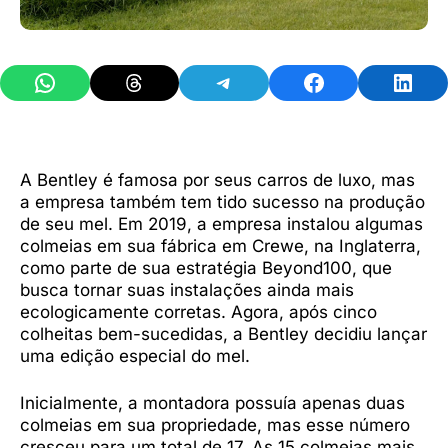
Share on WhatsApp
Share on Threads
Share on Telegram
Share on Facebook
Share 
A Bentley é famosa por seus carros de luxo, mas
a empresa também tem tido sucesso na produção
de seu mel. Em 2019, a empresa instalou algumas
colmeias em sua fábrica em Crewe, na Inglaterra,
como parte de sua estratégia Beyond100, que
busca tornar suas instalações ainda mais
ecologicamente corretas. Agora, após cinco
colheitas bem-sucedidas, a Bentley decidiu lançar
uma edição especial do mel.
Inicialmente, a montadora possuía apenas duas
colmeias em sua propriedade, mas esse número
cresceu para um total de 17. As 15 colmeias mais