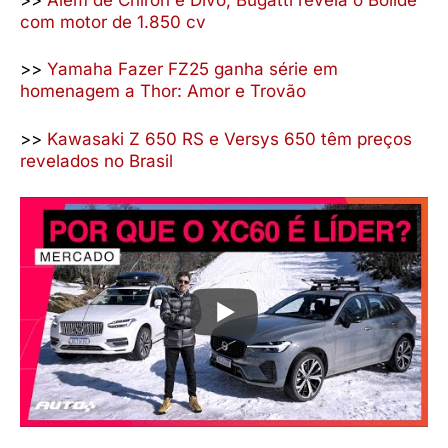
com motor de 1.850 cv
>>
Yamaha Fazer FZ25 ganha série em
homenagem a Thor: Amor e Trovão
>>
Kawasaki Z 650 RS e Versys 650 têm preços
revelados no Brasil