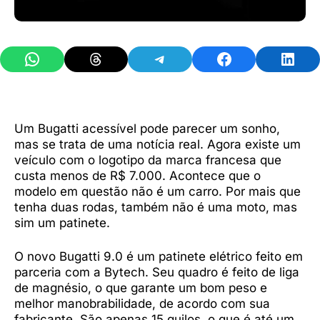
Share on WhatsApp
Share on Threads
Share on Telegram
Share on Facebook
Share 
Um Bugatti acessível pode parecer um sonho,
mas se trata de uma notícia real. Agora existe um
veículo com o logotipo da marca francesa que
custa menos de R$ 7.000. Acontece que o
modelo em questão não é um carro. Por mais que
tenha duas rodas, também não é uma moto, mas
sim um patinete.
O novo Bugatti 9.0 é um patinete elétrico feito em
parceria com a Bytech. Seu quadro é feito de liga
de magnésio, o que garante um bom peso e
melhor manobrabilidade, de acordo com sua
fabricante. São apenas 15 quilos, o que é até um