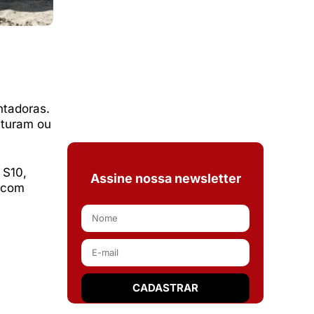
ntadoras.
nturam ou
 S10,
Assine nossa newsletter
s com