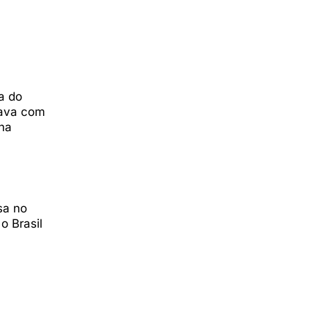
a do
tava com
na
sa no
o Brasil