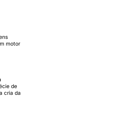
gens
em motor
a
écie de
a cria da