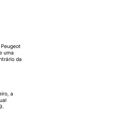
a Peugeot
de uma
ntrário da
iro, a
ual
9.