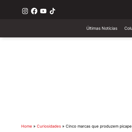
Últimas Notícias
Col
Home
»
Curiosidades
»
Cinco marcas que produzem picape