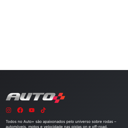
Todos no Auto+ são apaixonados pelo universo sobre rodas –
automóveis, motos e velocidade nas pistas on e off-road.