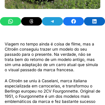
Share on WhatsApp
Share on Threads
Share on Telegram
Share on Facebook
Share 
Viagem no tempo ainda é coisa de filme, mas a
Citroën conseguiu trazer um modelo do seu
passado para o presente. Na verdade, não se
trata bem do retorno de um modelo antigo, mas
sim uma adaptação de um carro atual que simula
o visual passado da marca francesa.
A Citroën se uniu à Caselani, marca italiana
especializada em carrocerias, e transformou o
Berlingo europeu no 2CV Fourgonnette. Original de
1951, o Fourgonnette é um dos modelos mais
emblemáticos da marca e fez bastante sucesso