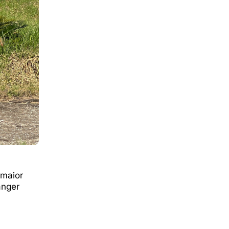
 maior
anger