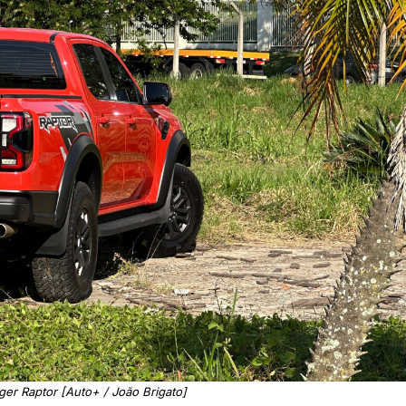
ger Raptor [Auto+ / João Brigato]