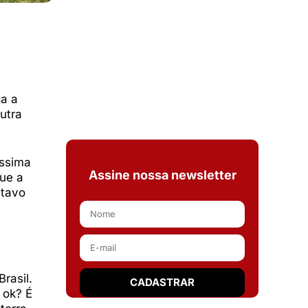
ga a
utra
íssima
Assine nossa newsletter
que a
ntavo
rasil.
 ok? É