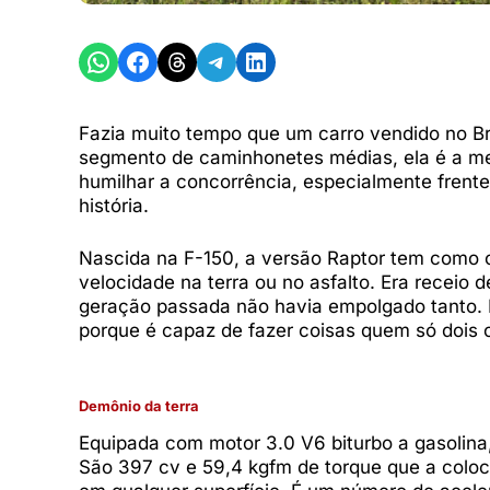
Share on WhatsApp
Share on Facebook
Share on Threads
Share on Telegram
Share on LinkedIn
Fazia muito tempo que um carro vendido no Br
segmento de caminhonetes médias, ela é a me
humilhar a concorrência, especialmente frent
história.
Nascida na F-150, a versão Raptor tem como ob
velocidade na terra ou no asfalto. Era receio 
geração passada não havia empolgado tanto.
porque é capaz de fazer coisas quem só dois 
Demônio da terra
Equipada com motor 3.0 V6 biturbo a gasolina
São 397 cv e 59,4 kgfm de torque que a coloc