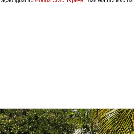
ração igual ao
Honda Civic Type-R
, mas ela faz isso na 