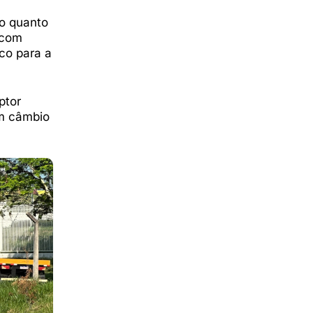
o quanto
 com
co para a
ptor
m câmbio