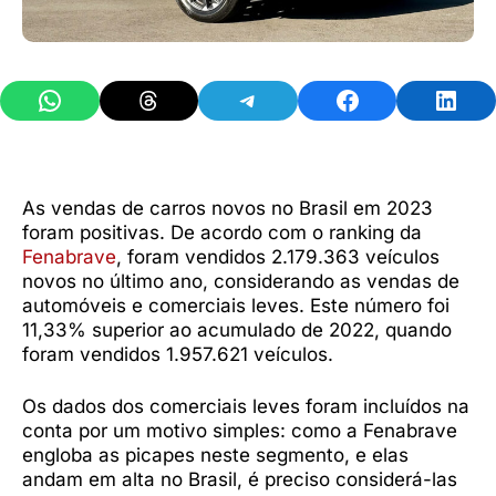
Share on WhatsApp
Share on Threads
Share on Telegram
Share on Facebook
Share 
As vendas de carros novos no Brasil em 2023
foram positivas. De acordo com o ranking da
Fenabrave
, foram vendidos 2.179.363 veículos
novos no último ano, considerando as vendas de
automóveis e comerciais leves. Este número foi
11,33% superior ao acumulado de 2022, quando
foram vendidos 1.957.621 veículos.
Os dados dos comerciais leves foram incluídos na
conta por um motivo simples: como a Fenabrave
engloba as picapes neste segmento, e elas
andam em alta no Brasil, é preciso considerá-las