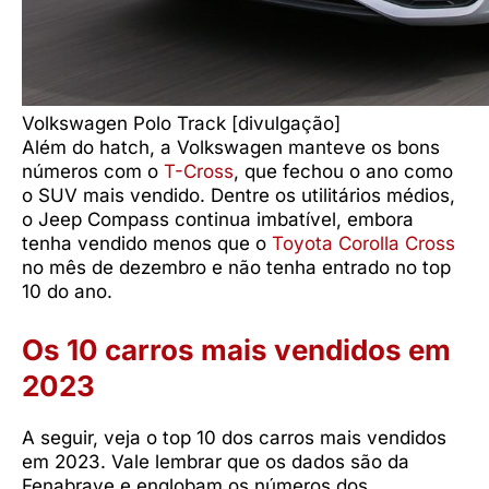
Volkswagen Polo Track [divulgação]
Além do hatch, a Volkswagen manteve os bons
números com o
T-Cross
, que fechou o ano como
o SUV mais vendido. Dentre os utilitários médios,
o Jeep Compass continua imbatível, embora
tenha vendido menos que o
Toyota Corolla Cross
no mês de dezembro e não tenha entrado no top
10 do ano.
Os 10 carros mais vendidos em
2023
A seguir, veja o top 10 dos carros mais vendidos
em 2023. Vale lembrar que os dados são da
Fenabrave e englobam os números dos