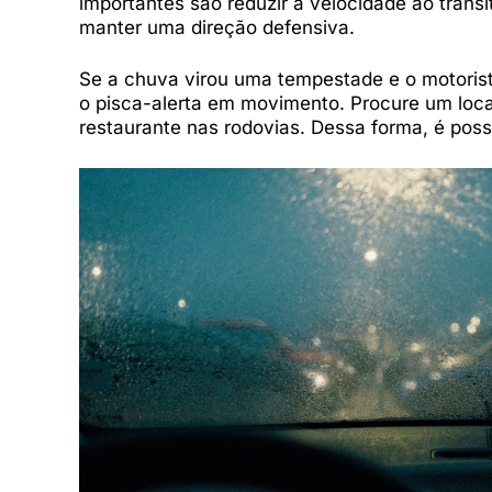
importantes são reduzir a velocidade ao transi
manter uma direção defensiva.
Se a chuva virou uma tempestade e o motorist
o pisca-alerta em movimento. Procure um loc
restaurante nas rodovias. Dessa forma, é poss