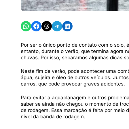
Share on WhatsApp
Share on Facebook
Share on Threads
Share on Telegram
Share on LinkedIn
Por ser o único ponto de contato com o solo,
entanto, durante o verão, que termina agora 
chuvas. Por isso, separamos algumas dicas s
Neste fim de verão, pode acontecer uma comb
água, sujeira e óleo de outros veículos. Junt
carros, que pode provocar graves acidentes.
Para evitar a aquaplanagem e outros problema
saber se ainda não chegou o momento de troca
de rodagem. Essa marcação é feita por meio d
nível da banda de rodagem.