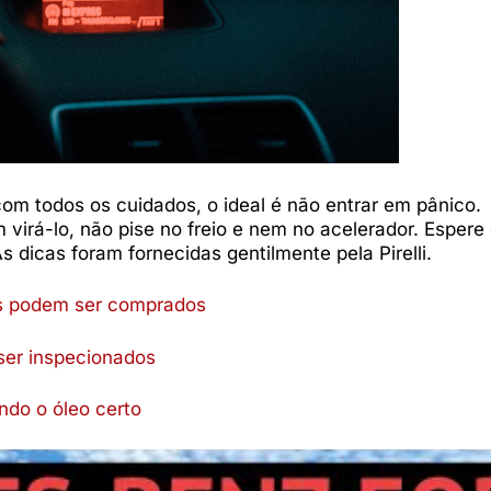
 todos os cuidados, o ideal é não entrar em pânico.
irá-lo, não pise no freio e nem no acelerador. Espere 
As dicas foram fornecidas gentilmente pela Pirelli.
os podem ser comprados
ser inspecionados
do o óleo certo