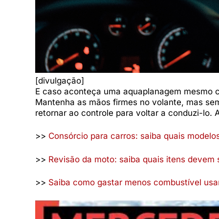
[divulgação]
E caso aconteça uma aquaplanagem mesmo com
Mantenha as mãos firmes no volante, mas sem v
retornar ao controle para voltar a conduzi-lo. 
>>
Consórcio para carros: saiba quais model
>>
Revisão da moto: saiba quais itens devem 
>>
Saiba como gastar menos combustível usan