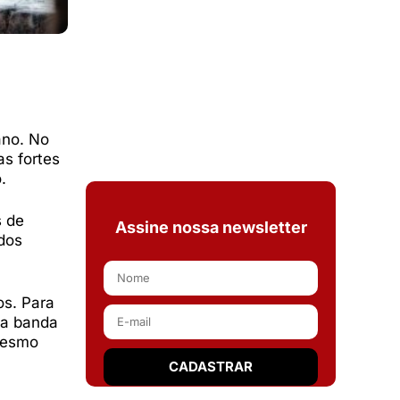
ano. No
s fortes
o.
s de
Assine nossa newsletter
 dos
os. Para
da banda
 mesmo