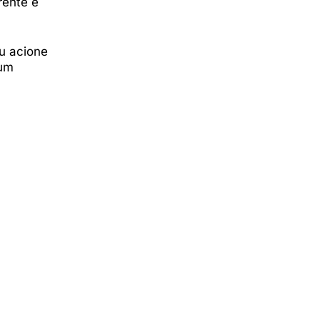
rente e
u acione
 um