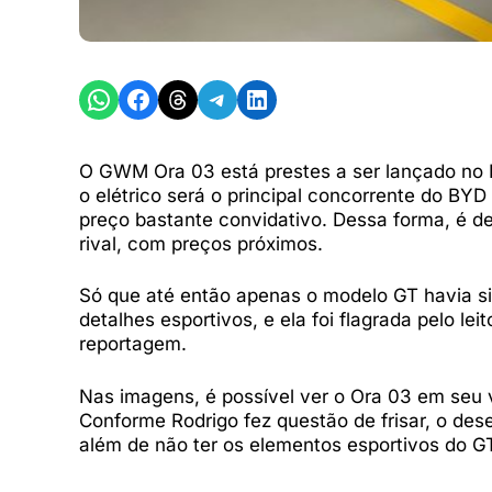
Share on WhatsApp
Share on Facebook
Share on Threads
Share on Telegram
Share on LinkedIn
O GWM Ora 03 está prestes a ser lançado no Br
o elétrico será o principal concorrente do B
preço bastante convidativo. Dessa forma, é
rival, com preços próximos.
Só que até então apenas o modelo GT havia s
detalhes esportivos, e ela foi flagrada pelo lei
reportagem.
Nas imagens, é possível ver o Ora 03 em seu 
Conforme Rodrigo fez questão de frisar, o des
além de não ter os elementos esportivos do G