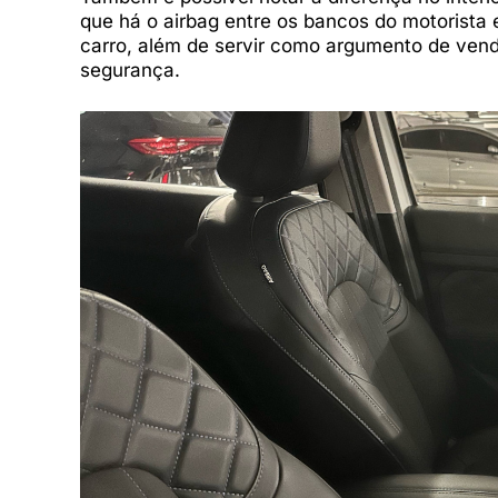
que há o airbag entre os bancos do motorista
carro, além de servir como argumento de ven
segurança.