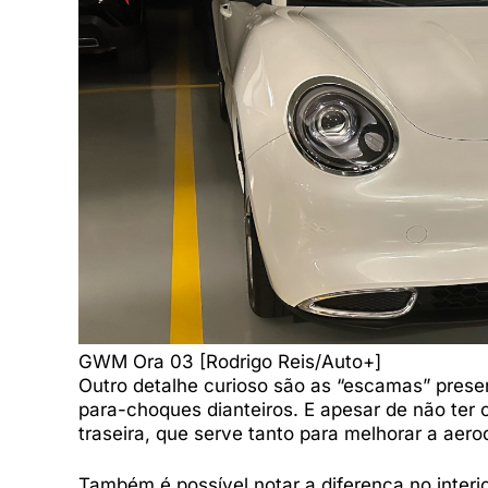
GWM Ora 03 [Rodrigo Reis/Auto+]
Outro detalhe curioso são as “escamas” prese
para-choques dianteiros. E apesar de não ter 
traseira, que serve tanto para melhorar a aer
Também é possível notar a diferença no interio