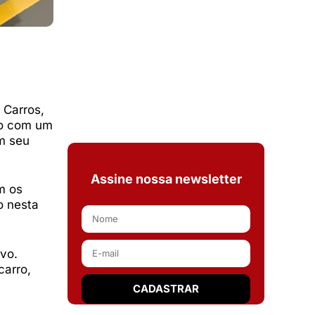
 Carros,
do com um
m seu
Assine nossa newsletter
m os
o nesta
vo.
carro,