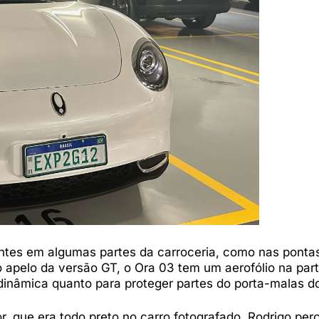
ntes em algumas partes da carroceria, como nas ponta
o apelo da versão GT, o Ora 03 tem um aerofólio na par
odinâmica quanto para proteger partes do porta-malas do
r, que era todo preto no carro fotografado. Rodrigo pe