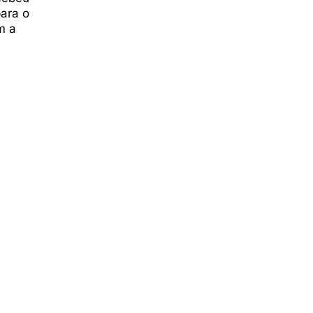
ara o
m a