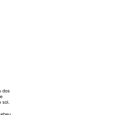
s dos
te
 sol.
rcebeu