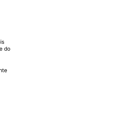
is
se do
nte