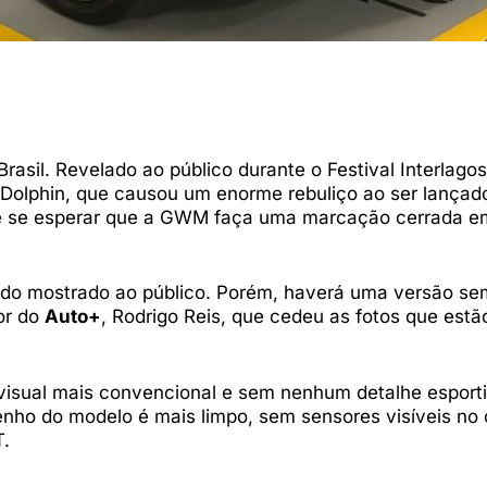
asil. Revelado ao público durante o Festival Interlagos
YD Dolphin, que causou um enorme rebuliço ao ser lança
 de se esperar que a GWM faça uma marcação cerrada e
ido mostrado ao público. Porém, haverá uma versão se
tor do
Auto+
, Rodrigo Reis, que cedeu as fotos que estã
visual mais convencional e sem nenhum detalhe esporti
enho do modelo é mais limpo, sem sensores visíveis no 
T.