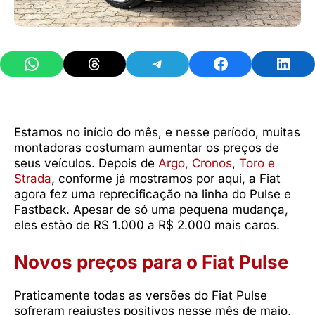
Share on WhatsApp
Share on Threads
Share on Telegram
Share on Facebook
Share 
Estamos no início do mês, e nesse período, muitas
montadoras costumam aumentar os preços de
seus veículos. Depois de
Argo, Cronos
,
Toro e
Strada
, conforme já mostramos por aqui, a Fiat
agora fez uma reprecificação na linha do Pulse e
Fastback. Apesar de só uma pequena mudança,
eles estão de R$ 1.000 a R$ 2.000 mais caros.
Novos preços para o Fiat Pulse
Praticamente todas as versões do Fiat Pulse
sofreram reajustes positivos nesse mês de maio,