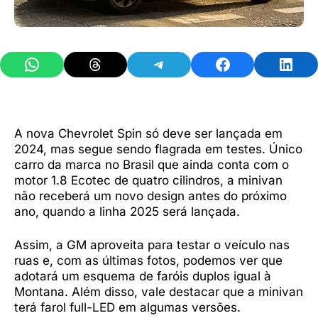
Share on WhatsApp
Share on Threads
Share on Telegram
Share on Facebook
Share 
A nova Chevrolet Spin só deve ser lançada em
2024, mas segue sendo flagrada em testes. Único
carro da marca no Brasil que ainda conta com o
motor 1.8 Ecotec de quatro cilindros, a minivan
não receberá um novo design antes do próximo
ano, quando a linha 2025 será lançada.
Assim, a GM aproveita para testar o veículo nas
ruas e, com as últimas fotos, podemos ver que
adotará um esquema de faróis duplos igual à
Montana. Além disso, vale destacar que a minivan
terá farol full-LED em algumas versões.