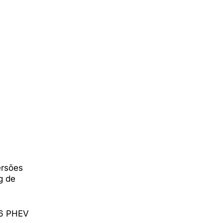
ersões
g de
H6 PHEV