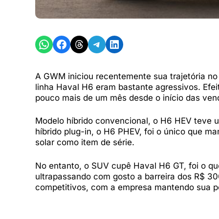
Share on WhatsApp
Share on Facebook
Share on Threads
Share on Telegram
Share on LinkedIn
A GWM iniciou recentemente sua trajetória no
linha Haval H6 eram bastante agressivos. Efe
pouco mais de um mês desde o início das ven
Modelo híbrido convencional, o H6 HEV teve 
híbrido plug-in, o H6 PHEV, foi o único que m
solar como item de série.
No entanto, o SUV cupê Haval H6 GT, foi o que
ultrapassando com gosto a barreira dos R$ 
competitivos, com a empresa mantendo sua pol