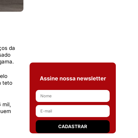
ços da
ssado
 gama.
elo
Assine nossa newsletter
 teto
 mil,
eguem