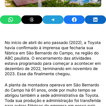
Share on WhatsApp
Share on Threads
Share on Telegram
Share on Facebook
Share 
No início de abril do ano passado (2022), a Toyota
havia confirmado à imprensa que fecharia sua
fábrica em São Bernardo do Campo, na região do
ABC paulista. O encerramento das atividades
estava programado para começar a acontecer em
dezembro de 2022, terminando em novembro de
2023. Esse dia finalmente chegou.
A planta da montadora operava em São Bernardo
do Campo há 61 anos, onde por muito tempo se
abrigou também a sede administrativa da Toyota.
Toda sua produção e administração foi transferida
para outras fábricas da empresa em nosso país,