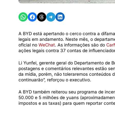
Share on WhatsApp
Share on Facebook
Share on Threads
Share on Telegram
Share on LinkedIn
A BYD está apertando o cerco contra a difama
legais em andamento. Neste mês, o departame
oficial no
WeChat
. As informações são do
Car
ações legais contra 37 contas de influenciado
Li Yunfei, gerente geral do Departamento de 
postagens e comentários relevantes estão sen
da mídia, porém, não toleraremos conteúdos d
continuarão”, reforçou o executivo.
A BYD também reiterou seu programa de incent
50.000 e 5 milhões de yuans (aproximadamen
impostos e as taxas) para quem reportar cont