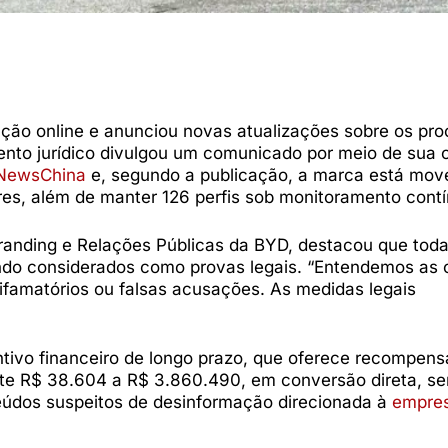
ção online e anunciou novas atualizações sobre os pr
nto jurídico divulgou um comunicado por meio de sua 
NewsChina
e, segundo a publicação, a marca está mo
res, além de manter 126 perfis sob monitoramento contí
Branding e Relações Públicas da BYD, destacou que tod
do considerados como provas legais. “Entendemos as c
ifamatórios ou falsas acusações. As medidas legais
ivo financeiro de longo prazo, que oferece recompens
te R$ 38.604 a R$ 3.860.490, em conversão direta, s
eúdos suspeitos de desinformação direcionada à
empre