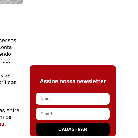
ocessos
conta
vendo
nuo.
as as
Assine nossa newsletter
ríticas
as entre
em os
sa
.