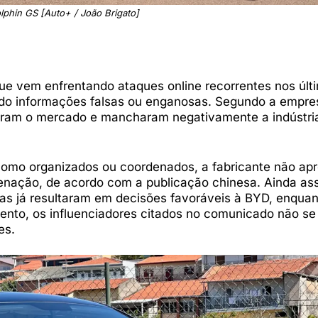
phin GS [Auto+ / João Brigato]
ue vem enfrentando ataques online recorrentes nos últ
do informações falsas ou enganosas. Segundo a empre
taram o mercado e mancharam negativamente a indústri
como organizados ou coordenados, a fabricante não ap
enação, de acordo com a publicação chinesa. Ainda ass
s já resultaram em decisões favoráveis à BYD, enquan
to, os influenciadores citados no comunicado não se
es.