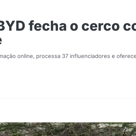
 BYD fecha o cerco c
e
famação online, processa 37 influenciadores e ofer