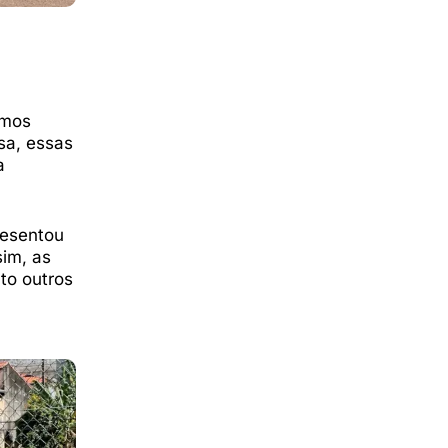
imos
sa, essas
a
resentou
im, as
to outros