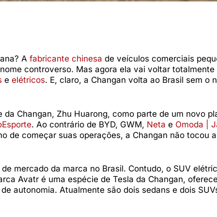
hana? A
fabricante chinesa
de veículos comerciais pequ
 nome controverso. Mas agora ela vai voltar totalmente
s
e
elétricos
. E, claro, a Changan volta ao Brasil sem o
ente da Changan, Zhu Huarong, como parte de um novo pl
oEsporte
. Ao contrário de BYD, GWM,
Neta
e
Omoda | 
mo de começar suas operações, a Changan não tocou a
a de mercado da marca no Brasil. Contudo, o SUV elétri
 marca Avatr é uma espécie de Tesla da Changan, oferec
 de autonomia. Atualmente são dois sedans e dois SUV