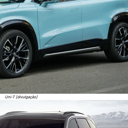
Uni-T [divulgação]