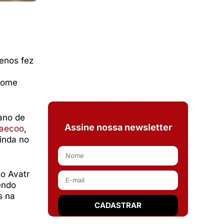
enos fez
 nome
ano de
Assine nossa newsletter
Jaecoo
,
inda no
co Avatr
endo
s na