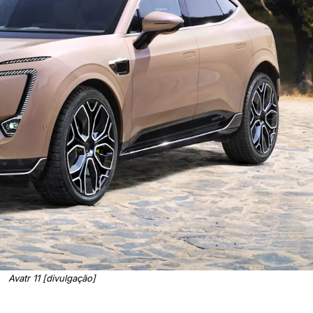
Avatr 11 [divulgação]