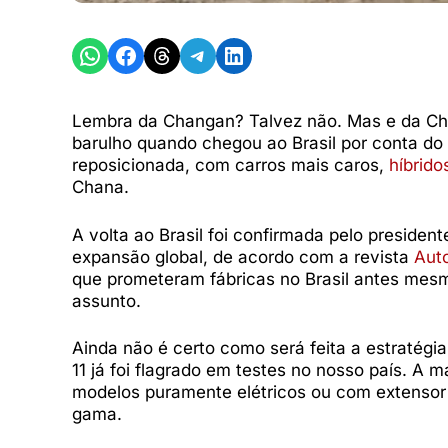
Share on WhatsApp
Share on Facebook
Share on Threads
Share on Telegram
Share on LinkedIn
Lembra da Changan? Talvez não. Mas e da C
barulho quando chegou ao Brasil por conta do
reposicionada, com carros mais caros,
híbrido
Chana.
A volta ao Brasil foi confirmada pelo presid
expansão global, de acordo com a revista
Aut
que prometeram fábricas no Brasil antes mes
assunto.
Ainda não é certo como será feita a estratégi
11 já foi flagrado em testes no nosso país. A
modelos puramente elétricos ou com extensor
gama.