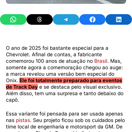
Share on WhatsApp
Share on Threads
Share on Telegram
Share on Facebook
Share 
O ano de 2025 foi bastante especial para a
Chevrolet. Afinal de contas, a fabricante
comemorou 100 anos de atuação no
Brasil
. Mas,
somente agora a comemoração chegou ao auge:
a marca revelou uma versão bem especial do
Onix.
Ele foi totalmente preparado para eventos
de Track Day
e se destaca pelo visual exclusivo.
Além disso, tem uma surpresa e tanto debaixo do
capô.
Essa variante foi pensada para ser usada apenas
nas
pistas
. Seu projeto ficou sob os cuidados pelo
time local de engenharia e motorsport da GM. De