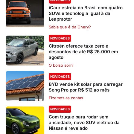
iCaur estreia no Brasil com quatro
SUVs e tecnologia igual à da
Leapmotor
Sabia que é da Chery?
NOVIDADES
Citroën oferece taxa zero e
descontos de até R$ 25.000 em
agosto
O bolso sorri
NOVIDADES
BYD vende kit solar para carregar
Song Pro por R$ 512 ao mês
Fizemos as contas
NOVIDADES
Com truque para rodar sem
ansiedade, novo SUV elétrico da
Nissan é revelado