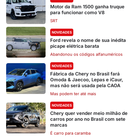
Motor da Ram 1500 ganha truque
para funcionar como V8
SRT
NOVIDADES
Ford revela o nome de sua inédita
picape elétrica barata
Abandonou os códigos alfanuméricos
NOVIDADES
Fábrica da Chery no Brasil fará
Omoda & Jaecoo, Lepas e iCaur,
mas não será usada pela CAOA
Mas podem ter até mais
NOVIDADES
Chery quer vender meio milhão de
carros por ano no Brasil com sete
marcas
É carro para caramba