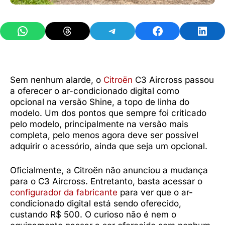
Share on WhatsApp
Share on Threads
Share on Telegram
Share on Facebook
Share 
Sem nenhum alarde, o
Citroën
C3 Aircross passou
a oferecer o ar-condicionado digital como
opcional na versão Shine, a topo de linha do
modelo. Um dos pontos que sempre foi criticado
pelo modelo, principalmente na versão mais
completa, pelo menos agora deve ser possível
adquirir o acessório, ainda que seja um opcional.
Oficialmente, a Citroën não anunciou a mudança
para o C3 Aircross. Entretanto, basta acessar o
configurador da fabricante
para ver que o ar-
condicionado digital está sendo oferecido,
custando R$ 500. O curioso não é nem o