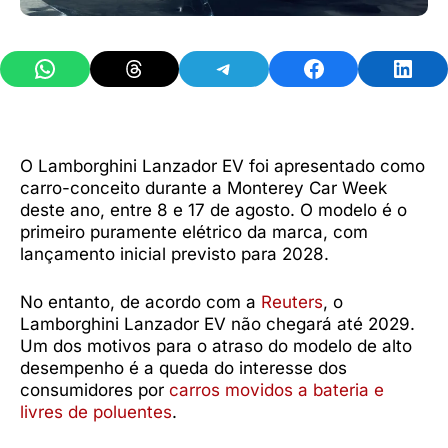
Share on WhatsApp
Share on Threads
Share on Telegram
Share on Facebook
Share 
O Lamborghini Lanzador EV foi apresentado como
carro-conceito durante a Monterey Car Week
deste ano, entre 8 e 17 de agosto. O modelo é o
primeiro puramente elétrico da marca, com
lançamento inicial previsto para 2028.
No entanto, de acordo com a
Reuters
, o
Lamborghini Lanzador EV não chegará até 2029.
Um dos motivos para o atraso do modelo de alto
desempenho é a queda do interesse dos
consumidores por
carros movidos a bateria e
livres de poluentes
.