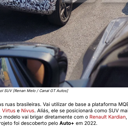
l SUV [Renan Melo / Canal GT Autos]
as ruas brasileiras. Vai utilizar de base a plataforma MQ
,
Virtus
e
Nivus
. Aliás, ele se posicionará como SUV ma
o modelo vai brigar diretamente com o
Renault Kardian
rojeto foi descoberto pelo
Auto+
em 2022.