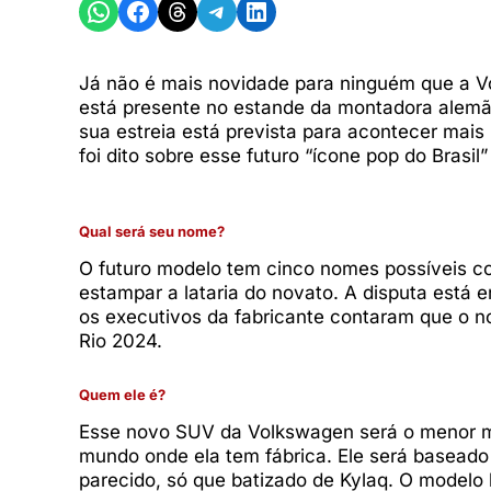
Share on WhatsApp
Share on Facebook
Share on Threads
Share on Telegram
Share on LinkedIn
Já não é mais novidade para ninguém que a V
está presente no estande da montadora alemã
sua estreia está prevista para acontecer mais 
foi dito sobre esse futuro “ícone pop do Brasil
Qual será seu nome?
O futuro modelo tem cinco nomes possíveis co
estampar a lataria do novato. A disputa está 
os executivos da fabricante contaram que o 
Rio 2024.
Quem ele é?
Esse novo SUV da Volkswagen será o menor m
mundo onde ela tem fábrica. Ele será basead
parecido, só que batizado de Kylaq. O modelo b