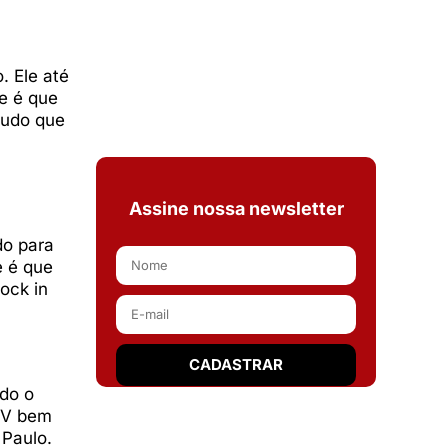
. Ele até
e é que
tudo que
Assine nossa newsletter
do para
e é que
ock in
do o
UV bem
 Paulo.