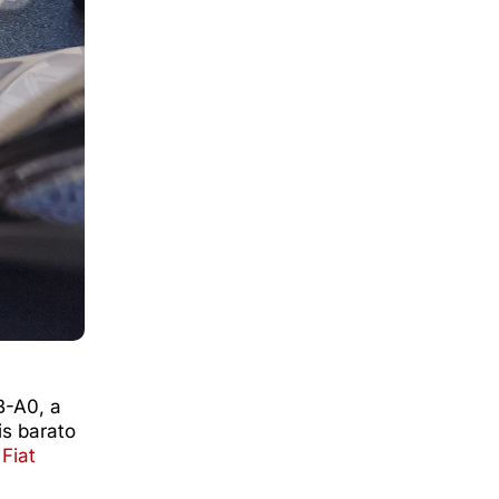
B-A0, a
is barato
,
Fiat