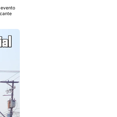
 evento
icante