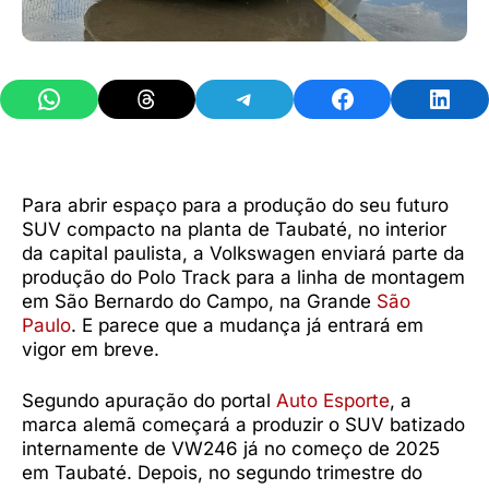
Share on WhatsApp
Share on Threads
Share on Telegram
Share on Facebook
Share 
Para abrir espaço para a produção do seu futuro
SUV compacto na planta de Taubaté, no interior
da capital paulista, a Volkswagen enviará parte da
produção do Polo Track para a linha de montagem
em São Bernardo do Campo, na Grande
São
Paulo
. E parece que a mudança já entrará em
vigor em breve.
Segundo apuração do portal
Auto Esporte
, a
marca alemã começará a produzir o SUV batizado
internamente de VW246 já no começo de 2025
em Taubaté. Depois, no segundo trimestre do