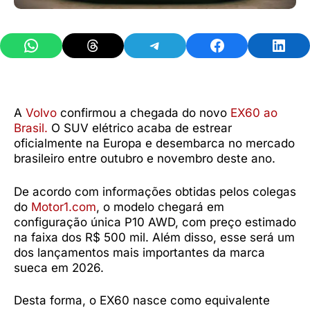
Share on WhatsApp
Share on Threads
Share on Telegram
Share on Facebook
Share 
A
Volvo
confirmou a chegada do novo
EX60 ao
Brasil.
O SUV elétrico acaba de estrear
oficialmente na Europa e desembarca no mercado
brasileiro entre outubro e novembro deste ano.
De acordo com informações obtidas pelos colegas
do
Motor1.com
, o modelo chegará em
configuração única P10 AWD, com preço estimado
na faixa dos R$ 500 mil. Além disso, esse será um
dos lançamentos mais importantes da marca
sueca em 2026.
Desta forma, o EX60 nasce como equivalente