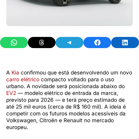
Share on WhatsApp
Share on Threads
Share on Telegram
Share on Facebook
Share 
A
Kia
confirmou que está desenvolvendo um novo
carro elétrico
compacto voltado para o uso
urbano. A novidade será posicionada abaixo do
EV2
— modelo elétrico de entrada da marca,
previsto para 2026 — e terá preço estimado de
até 25 mil euros (cerca de R$ 160 mil). A ideia é
competir com os futuros modelos acessíveis da
Volkswagen, Citroën e Renault no mercado
europeu.