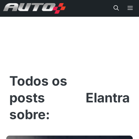
Me
Elantra