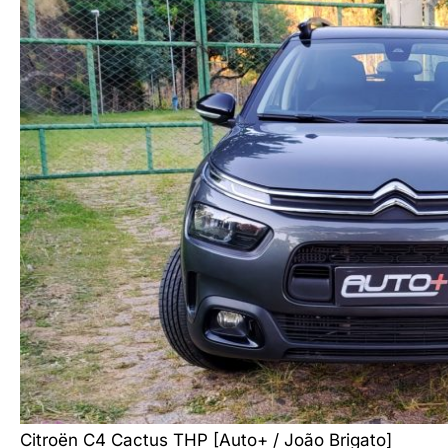
Citroën C4 Cactus THP [Auto+ / João Brigato]