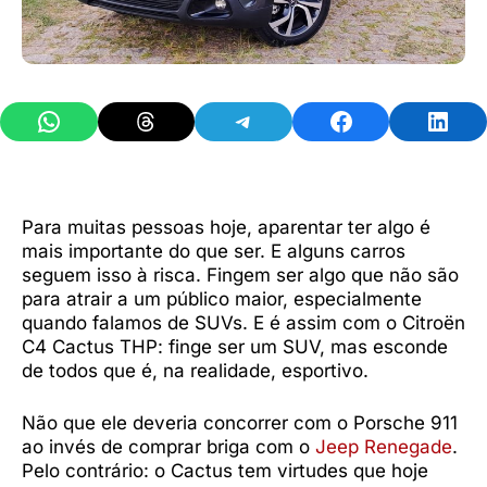
Share on WhatsApp
Share on Threads
Share on Telegram
Share on Facebook
Share 
Para muitas pessoas hoje, aparentar ter algo é
mais importante do que ser. E alguns carros
seguem isso à risca. Fingem ser algo que não são
para atrair a um público maior, especialmente
quando falamos de SUVs. E é assim com o Citroën
C4 Cactus THP: finge ser um SUV, mas esconde
de todos que é, na realidade, esportivo.
Não que ele deveria concorrer com o Porsche 911
ao invés de comprar briga com o
Jeep Renegade
.
Pelo contrário: o Cactus tem virtudes que hoje