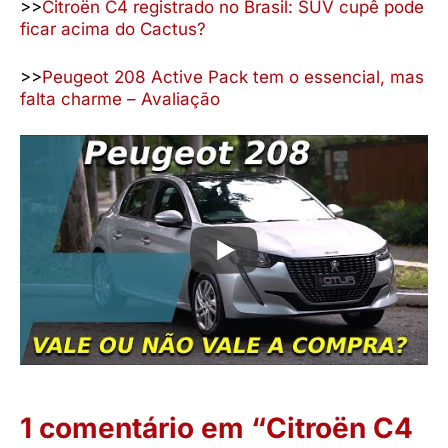
>>
Citroën C4 registrado no Brasil: SUV cupê pode
ficar acima do Cactus?
>>
Peugeot 208 Active Pack tem o essencial, mas
falta charme – Avaliação
1 comentário em “Citroën C4