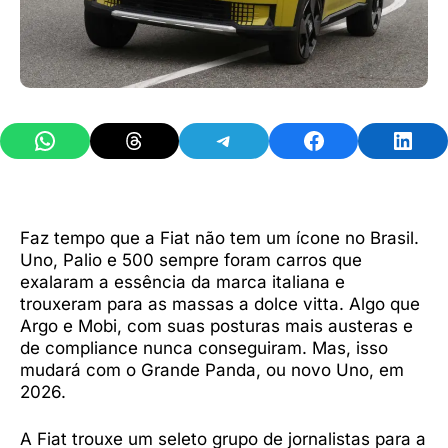
Share on WhatsApp
Share on Threads
Share on Telegram
Share on Facebook
Share 
Faz tempo que a Fiat não tem um ícone no Brasil.
Uno, Palio e 500 sempre foram carros que
exalaram a essência da marca italiana e
trouxeram para as massas a dolce vitta. Algo que
Argo e Mobi, com suas posturas mais austeras e
de compliance nunca conseguiram. Mas, isso
mudará com o Grande Panda, ou novo Uno, em
2026.
A Fiat trouxe um seleto grupo de jornalistas para a