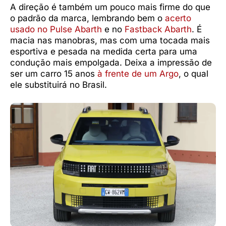
A direção é também um pouco mais firme do que
o padrão da marca, lembrando bem o
acerto
usado no Pulse Abarth
e no
Fastback Abarth
. É
macia nas manobras, mas com uma tocada mais
esportiva e pesada na medida certa para uma
condução mais empolgada. Deixa a impressão de
ser um carro 15 anos
à frente de um Argo
, o qual
ele substituirá no Brasil.