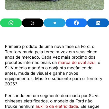
Share on WhatsApp
Share on Threads
Share on Telegram
Share on Facebook
Share 
Primeiro produto de uma nova fase da Ford, o
Territory muda pela terceira vez em seus cinco
anos de mercado. Cada vez mais próximo dos
produtos internacionais da
marca do oval azul
, o
SUV médio mantém o conjunto mecânico de
antes, muda de visual e ganha novos
equipamentos. Mas é o suficiente para o Territory
2026?
Pensando em um segmento dominado por SUVs
chineses eletrificados, o modelo da Ford não
trouxe nenhum
auxílio da eletricidade
. Ele segue